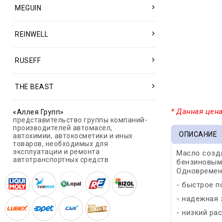
MEGUIN
REINWELL
RUSEFF
THE BEAST
* Данная цена
«Аллея Групп»
представительство группы компаний-
производителей автомасел,
ОПИСАНИЕ
автохимии, автокосметики и иных
товаров, необходимых для
эксплуатации и ремонта
Масло созд
автотранспортных средств
бензиновыми
Одновременн
- быстрое п
- надежная 
- низкий ра