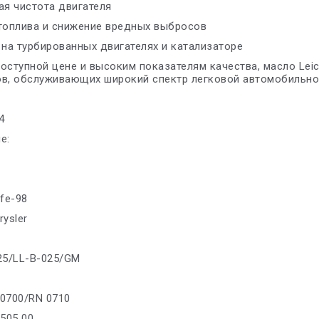
ая чистота двигателя
топлива и снижение вредных выбросов
 на турбированных двигателях и катализаторе
оступной цене и высоким показателям качества, масло Le
в, обслуживающих широкий спектр легковой автомобильной
4
е:
ife-98
rysler
25/LL-B-025/GM
 0700/RN 0710
/505 00