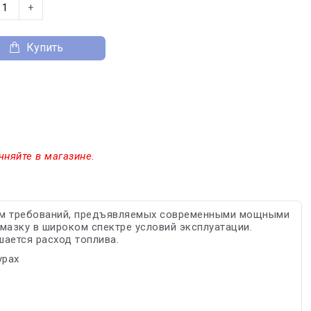
+
Купить
чняйте в магазине.
том требований, предъявляемых современными мощными
мазку в широком спектре условий эксплуатации.
шается расход топлива.
урах