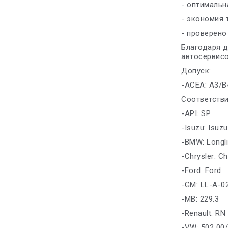
- оптимальн
- экономия 
- проверено
Благодаря д
автосервисо
Допуск:
-ACEA: A3/B
Соответстви
-API: SP
-Isuzu: Isuzu
-BMW: Longl
-Chrysler: Ch
-Ford: Ford
-GM: LL-A-0
-MB: 229.3
-Renault: RN
-VW: 502 00