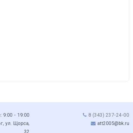
: 9:00 - 19:00
8 (343) 237-24-00
г, ул. Щорса,
att2005@bk.ru
32