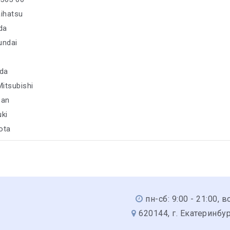
aihatsu
da
undai
da
Mitsubishi
san
uki
ota
aru
пн-сб: 9:00 - 21:00, вс
620144, г. Екатеринбур