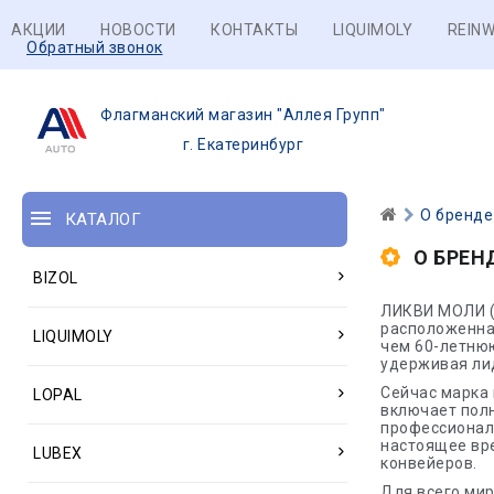
АКЦИИ
НОВОСТИ
КОНТАКТЫ
LIQUIMOLY
REINW
Обратный звонок
Флагманский магазин "Аллея Групп"
г. Екатеринбург
О бренде
КАТАЛОГ
О БРЕН
BIZOL
ЛИКВИ МОЛИ (
расположенна
LIQUIMOLY
чем 60-летню
удерживая ли
Сейчас марка 
LOPAL
включает пол
профессиональ
настоящее вре
LUBEX
конвейеров.
Для всего мир