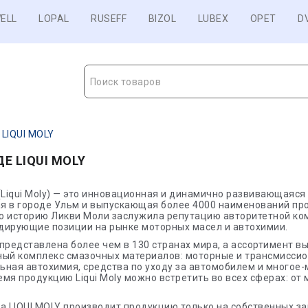
ELL
LOPAL
RUSEFF
BIZOL
LUBEX
OPET
D
Поиск товаров
 LIQUI MOLY
ДЕ LIQUI MOLY
Liqui Moly) — это инновационная и динамично развивающаяся
я в городе Ульм и выпускающая более 4000 наименований про
ю историю Ликви Моли заслужила репутацию авторитетной ко
дирующие позиции на рынке моторных масел и автохимии.
представлена более чем в 130 странах мира, а ассортимент 
ный комплекс смазочных материалов: моторные и трансмиссио
ная автохимия, средства по уходу за автомобилем и многое-м
мя продукцию Liqui Moly можно встретить во всех сферах: от
а LIQUI MOLY производит продукцию только на собственных за