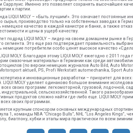
и Саррлуис. Именно это позволяет сохранять высочайшее каче
артии к партии.
нда LIQUI MOLY – «Быть лучшим!». Это означает постоянные и
о сырья, производство только на собственных заводах в Гер
 немецкое качество в каждой канистре и банке, а также отказ
стоимости и цены в ущерб качеству.
лет подряд LIQUI MOLY – лидер на своем домашнем рынке в Г
о сегмента. Это еще раз подтверждает правильность выбран
ь немецкие потребители особо ценят высокое качество «Сдела
IQUI MOLY. Благодаря этому LIQUI MOLY ежегодно с 2011 года
ории смазочные материалы» в Германии как среди автомобилис
тоциклов (по версии немецких журналов Auto Bild, Auto Motor u
Motorsport aktuell, PS, Profi Werkstatt automechanika, Sport Au
кспертиза и инновационные разработки – приоритет для всех
. LIQUI MOLY уделяет одинаково большое внимание исследов
 всех своих программ: легкомоторной, грузовой, лодочной, са
 индустриальной, сельскохозяйственной. Такого разнообрази
ивных продуктов сложно найти где-либо еще. LIQUI MOLY при
 всех своих программах.
ляется крупным спонсором основных международных спортивн
ула 1, команды NBA “Chicago Bulls”, NHL “Los Angeles Kings”, 
олу, биатлону, кубки и этапы мира практически по всем зимним