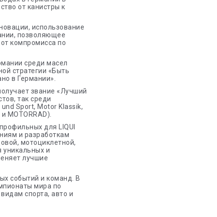
ство от канистры к
нновации, использование
мании, позволяющее
 от компромисса по
ермании среди масел
ной стратегии «Быть
но в Германии».
 получает звание «Лучший
тов, так среди
nd Sport, Motor Klassik,
to и MOTORRAD).
 профильных для LIQUI
аниям и разработкам
довой, мотоциклетной,
я уникальных и
меняет лучшие
ых событий и команд. В
чемпионаты мира по
 видам спорта, авто и