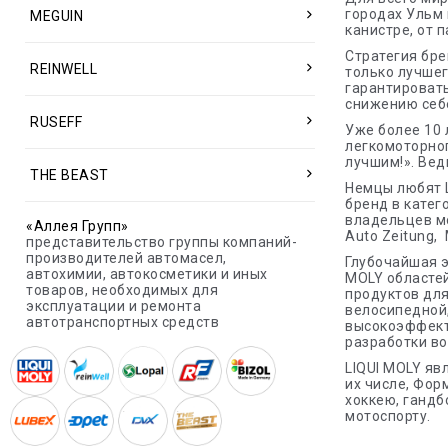
городах Ульм 
MEGUIN
канистре, от п
Стратегия бре
REINWELL
только лучшег
гарантировать
снижению себе
RUSEFF
Уже более 10 
легкомоторног
лучшим!». Вед
THE BEAST
Немцы любят L
бренд в катег
владельцев мо
«Аллея Групп»
Auto Zeitung, 
представительство группы компаний-
производителей автомасел,
Глубочайшая э
автохимии, автокосметики и иных
MOLY областей
товаров, необходимых для
продуктов для
эксплуатации и ремонта
велосипедной,
автотранспортных средств
высокоэффект
разработки во
LIQUI MOLY яв
их числе, Форм
хоккею, гандб
мотоспорту.