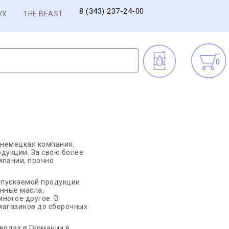
8 (343) 237-24-00
VX
THE BEAST
0
 немецкая компания,
дукции. За свою более
мпании, прочно
выпускаемой продукции
нные масла,
ногое другое. В
 магазинов до сборочных
водах в Германии в