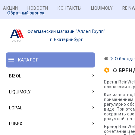
АКЦИИ
НОВОСТИ
КОНТАКТЫ
LIQUIMOLY
REINW
Обратный звонок
Флагманский магазин "Аллея Групп"
г. Екатеринбург
О бренде
КАТАЛОГ
О БРЕН
BIZOL
Бренд ReinWel
познакомить р
LIQUIMOLY
Как известно,
применением.
регулярно об
LOPAL
виде. При это
сохранить сво
разумной цене
LUBEX
Бренд ReinWel
сочетание цен