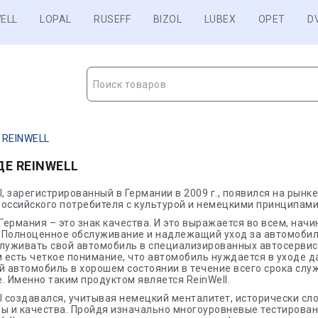
ELL
LOPAL
RUSEFF
BIZOL
LUBEX
OPET
D
Поиск товаров
 REINWELL
ДЕ REINWELL
l, зарегистрированный в Германии в 2009 г., появился на рын
оссийского потребителя с культурой и немецкими принципами
 Германия – это знак качества. И это выражается во всем, нач
 Полноценное обслуживание и надлежащий уход за автомобиле
служивать свой автомобиль в специализированных автосервис
м есть четкое понимание, что автомобиль нуждается в уходе д
й автомобиль в хорошем состоянии в течение всего срока сл
. Именно таким продуктом является ReinWell.
l создавался, учитывая немецкий менталитет, исторически с
ы и качества. Пройдя изначально многоуровневые тестирован