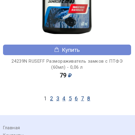
Купить
24239N RUSEFF Размораживатель замков с ПТФЭ
(60мл) - 0,06 л
79
1
2
3
4
5
6
7
8
Главная