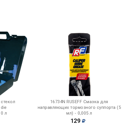
Купить
 стекол
16734N RUSEFF Смазка для
 die
направляющих тормозного суппорта (5
 0 л
мл) - 0,005 л
129