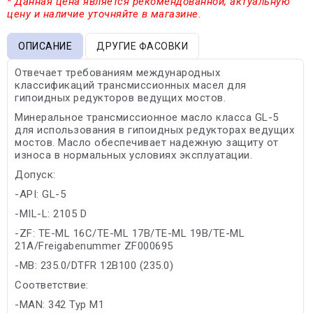
* Данная цена является рекомендованной, актуальную
цену и наличие уточняйте в магазине.
ОПИСАНИЕ
ДРУГИЕ ФАСОВКИ
Отвечает требованиям международных
классификаций трансмиссионных масел для
гипоидных редукторов ведущих мостов.
Минеральное трансмиссионное масло класса GL-5
для использования в гипоидных редукторах ведущих
мостов. Масло обеспечивает надежную защиту от
износа в нормальных условиях эксплуатации.
Допуск:
-API: GL-5
-MIL-L: 2105 D
-ZF: TE-ML 16C/TE-ML 17B/TE-ML 19B/TE-ML
21A/Freigabenummer ZF000695
-MB: 235.0/DTFR 12B100 (235.0)
Соответствие:
-MAN: 342 Typ M1