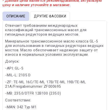
* Данная цена является рекомендованной, актуальную
цену и наличие уточняйте в магазине.
ОПИСАНИЕ
ДРУГИЕ ФАСОВКИ
Отвечает требованиям международных
классификаций трансмиссионных масел для
гипоидных редукторов ведущих мостов.
Минеральное трансмиссионное масло класса GL-5
для использования в гипоидных редукторах ведущих
мостов. Масло обеспечивает надежную защиту от
износа в нормальных условиях эксплуатации.
Допуск:
-API: GL-5
-MIL-L: 2105 D
-ZF: TE-ML 16C/TE-ML 17B/TE-ML 19B/TE-ML
21A/Freigabenummer ZF000695
-MB: 235.0/DTFR 12B100 (235.0)
Соответствие:
-MAN: 342 Typ M1