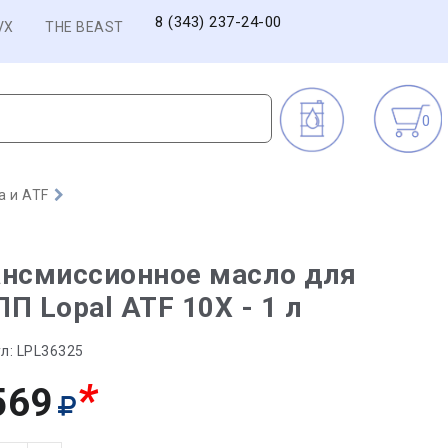
8 (343) 237-24-00
VX
THE BEAST
0
а и ATF
ансмиссионное масло для
П Lopal ATF 10X - 1 л
л:
LPL36325
*
569