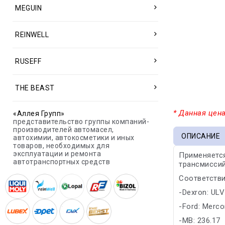
MEGUIN
REINWELL
RUSEFF
THE BEAST
* Данная цена
«Аллея Групп»
представительство группы компаний-
производителей автомасел,
ОПИСАНИЕ
автохимии, автокосметики и иных
товаров, необходимых для
эксплуатации и ремонта
Применяется
автотранспортных средств
трансмиссий
Соответстви
-Dexron: ULV
-Ford: Merc
-MB: 236.17