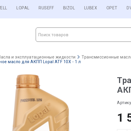
ELL
LOPAL
RUSEFF
BIZOL
LUBEX
OPET
D
Поиск товаров
асла и эксплуатационные жидкости
Трансмиссионные масл
ое масло для АКПП Lopal ATF 10X - 1 л
Тр
АКП
Артику
1 