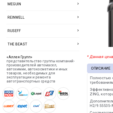
MEGUIN
REINWELL
RUSEFF
THE BEAST
* Данная цена
«Аллея Групп»
представительство группы компаний-
производителей автомасел,
ОПИСАНИЕ
автохимии, автокосметики и иных
товаров, необходимых для
эксплуатации и ремонта
Полностью 
автотранспортных средств
требованиям
Эффективно 
ZING, котор
Дополнитель
H2/9.55535-
Соответстви