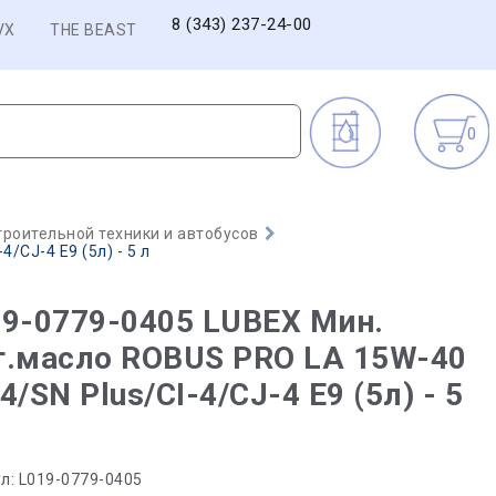
8 (343) 237-24-00
VX
THE BEAST
0
троительной техники и автобусов
/CJ-4 E9 (5л) - 5 л
9-0779-0405 LUBEX Мин.
т.масло ROBUS PRO LA 15W-40
4/SN Plus/CI-4/CJ-4 E9 (5л) - 5
л:
L019-0779-0405