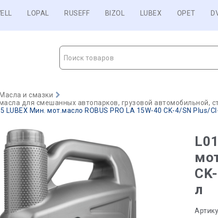
ELL
LOPAL
RUSEFF
BIZOL
LUBEX
OPET
D
Поиск товаров
Масла и смазки
масла для смешанных автопарков, грузовой автомобильной, с
5 LUBEX Мин. мот.масло ROBUS PRO LA 15W-40 CK-4/SN Plus/CI-4
L01
мо
CK-
л
Артику