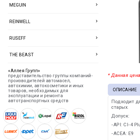
MEGUIN
REINWELL
RUSEFF
THE BEAST
«Аллея Групп»
* Данная цена
представительство группы компаний-
производителей автомасел,
автохимии, автокосметики и иных
ОПИСАНИЕ
товаров, необходимых для
эксплуатации и ремонта
автотранспортных средств
Подходит дл
старых.
Допуск:
-API: CI-4 P
-ACEA: E9