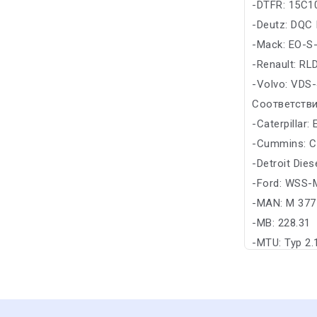
-DTFR: 15C10
-Deutz: DQC 
-Mack: EO-S-
-Renault: RL
-Volvo: VDS-
Соответстви
-Caterpillar:
-Cummins: C
-Detroit Die
-Ford: WSS-
-MAN: M 377
-MB: 228.31
-MTU: Typ 2.