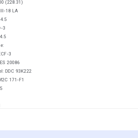
0 (228.31)
III-18 LA
4.5
D-3
4.5
е:
 ECF-3
ES 20086
sel: DDC 93K222
M2C 171-F1
5
1