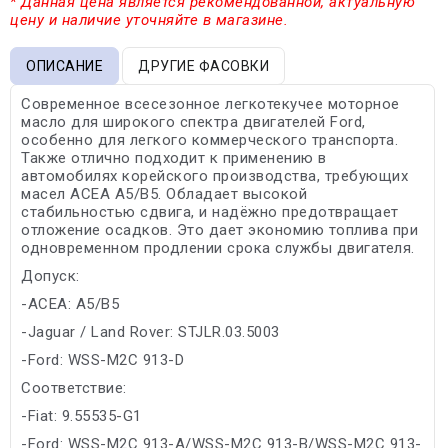
* Данная цена является рекомендованной, актуальную
цену и наличие уточняйте в магазине.
ОПИСАНИЕ
ДРУГИЕ ФАСОВКИ
Современное всесезонное легкотекучее моторное
масло для широкого спектра двигателей Ford,
особенно для легкого коммерческого транспорта.
Также отлично подходит к применению в
автомобилях корейского производства, требующих
масел ACEA A5/B5. Обладает высокой
стабильностью сдвига, и надёжно предотвращает
отложение осадков. Это дает экономию топлива при
одновременном продлении срока службы двигателя.
Допуск:
-ACEA: A5/B5
-Jaguar / Land Rover: STJLR.03.5003
-Ford: WSS-M2C 913-D
Соответствие:
-Fiat: 9.55535-G1
-Ford: WSS-M2C 913-A/WSS-M2C 913-B/WSS-M2C 913-