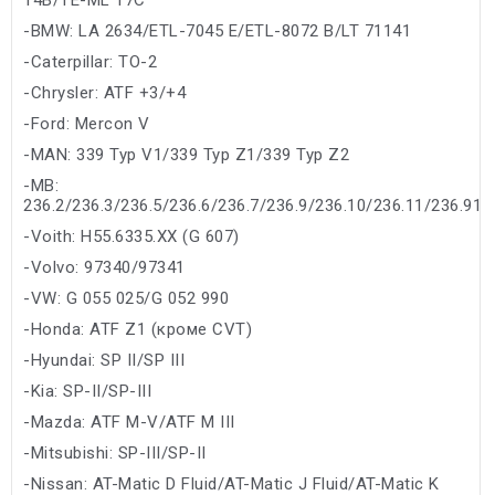
-BMW: LA 2634/ETL-7045 E/ETL-8072 B/LT 71141
-Caterpillar: TO-2
-Chrysler: ATF +3/+4
-Ford: Mercon V
-MAN: 339 Typ V1/339 Typ Z1/339 Typ Z2
-MB:
236.2/236.3/236.5/236.6/236.7/236.9/236.10/236.11/236.91
-Voith: H55.6335.XX (G 607)
-Volvo: 97340/97341
-VW: G 055 025/G 052 990
-Honda: ATF Z1 (кроме CVT)
-Hyundai: SP II/SP III
-Kia: SP-II/SP-III
-Mazda: ATF M-V/ATF M III
-Mitsubishi: SP-III/SP-II
-Nissan: AT-Matic D Fluid/AT-Matic J Fluid/AT-Matic K