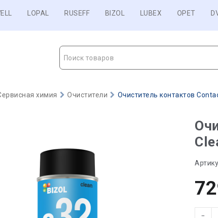
ELL
LOPAL
RUSEFF
BIZOL
LUBEX
OPET
D
Поиск товаров
Сервисная химия
Очистители
Очиститель контактов Contact
Очи
Cle
Артику
72
−