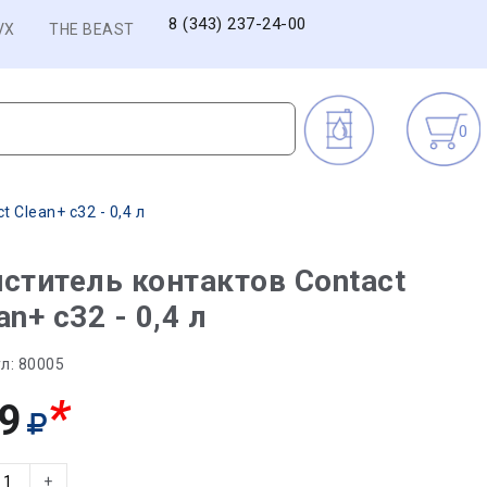
8 (343) 237-24-00
VX
THE BEAST
0
 Clean+ c32 - 0,4 л
ститель контактов Contact
an+ c32 - 0,4 л
л:
80005
*
9
+