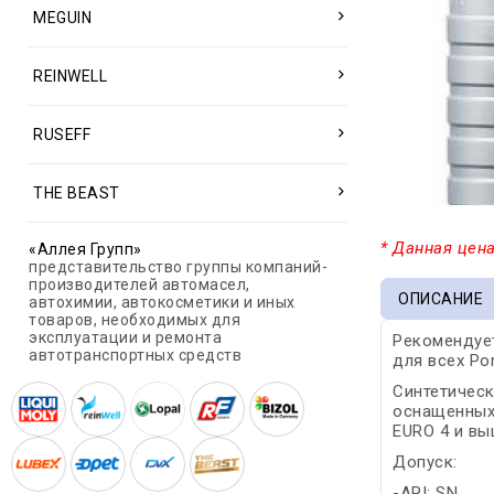
MEGUIN
REINWELL
RUSEFF
THE BEAST
* Данная цена
«Аллея Групп»
представительство группы компаний-
производителей автомасел,
ОПИСАНИЕ
автохимии, автокосметики и иных
товаров, необходимых для
эксплуатации и ремонта
Рекомендует
автотранспортных средств
для всех Po
Синтетическ
оснащенных 
EURO 4 и вы
Допуск:
-API: SN