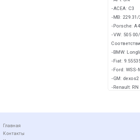
-ACEA: C3
-MB: 229.31/
-Porsche: A
-VW: 505 00
Соответстви
-BMW: Longli
-Fiat: 9.555
-Ford: WSS-
-GM: dexos2
-Renault: RN
Главная
Контакты