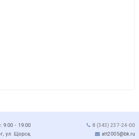
: 9:00 - 19:00
8 (343) 237-24-00
г, ул. Щорса,
att2005@bk.ru