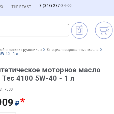
8 (343) 237-24-00
VX
THE BEAST
0
й и лёгких грузовиков
Специализированные масла
W-40 - 1 л
тетическое моторное масло
 Tec 4100 5W-40 - 1 л
л:
7500
*
909