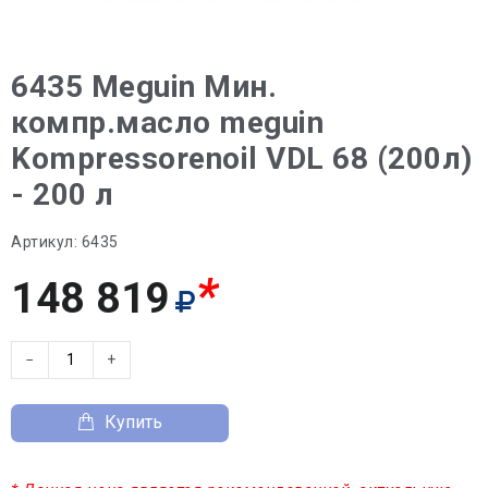
6435 Meguin Мин.
компр.масло meguin
Kompressorenoil VDL 68 (200л)
- 200 л
Артикул:
6435
*
148 819
−
+
Купить