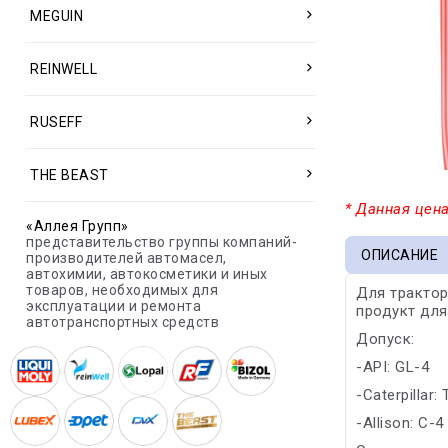
MEGUIN
REINWELL
RUSEFF
THE BEAST
* Данная цена
«Аллея Групп»
представительство группы компаний-
ОПИСАНИЕ
производителей автомасел,
автохимии, автокосметики и иных
товаров, необходимых для
Для трактор
эксплуатации и ремонта
продукт для
автотранспортных средств
Допуск:
-API: GL-4
-Caterpillar:
-Allison: C-4