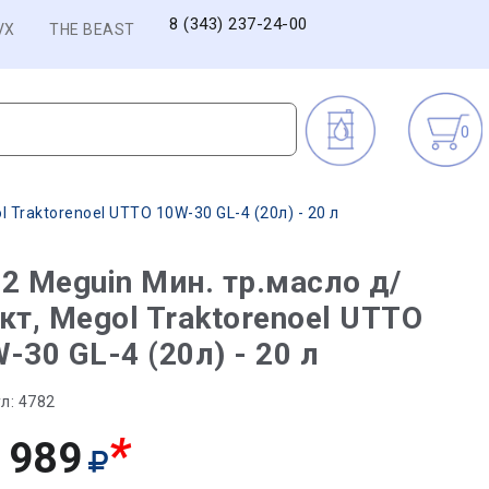
8 (343) 237-24-00
VX
THE BEAST
0
 Traktorenoel UTTO 10W-30 GL-4 (20л) - 20 л
2 Meguin Мин. тр.масло д/
кт, Megol Traktorenoel UTTO
-30 GL-4 (20л) - 20 л
л:
4782
*
 989