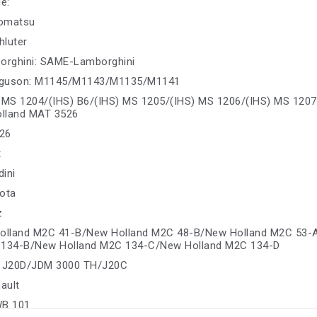
е:
omatsu
hluter
rghini: SAME-Lamborghini
rguson: M1145/M1143/M1135/M1141
) MS 1204/(IHS) B6/(IHS) MS 1205/(IHS) MS 1206/(IHS) MS 12
lland MAT 3526
26
t
dini
ota
z
Holland M2C 41-B/New Holland M2C 48-B/New Holland M2C 53
 134-B/New Holland M2C 134-C/New Holland M2C 134-D
: J20D/JDM 3000 TH/J20C
ault
WB 101