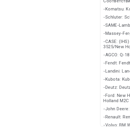
Соответстви
-Komatsu: K
-Schluter: Sc
-SAME-Lambo
-Massey-Fe
-CASE: (IHS
3525/New Ho
-AGCO: Q-18
-Fendt: Fend
-Landini: Lan
-Kubota: Kub
-Deutz: Deut
-Ford: New 
Holland M2C
-John Deere
-Renault: Ren
-Volvo: BM 