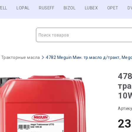
ELL
LOPAL
RUSEFF
BIZOL
LUBEX
OPET
D
Поиск товаров
Тракторные масла
4782 Meguin Мин. тр.масло д/тракт, Megol
478
тра
10W
Артику
23