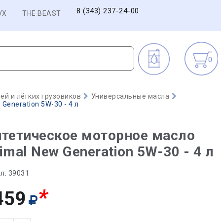
8 (343) 237-24-00
VX
THE BEAST
0
й и лёгких грузовиков
Универсальные масла
Generation 5W-30 - 4 л
тетическое моторное масло
imal New Generation 5W-30 - 4 л
л:
39031
*
459