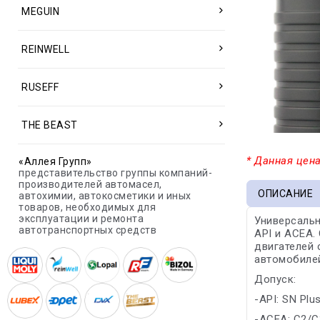
MEGUIN
REINWELL
RUSEFF
THE BEAST
* Данная цена
«Аллея Групп»
представительство группы компаний-
производителей автомасел,
ОПИСАНИЕ
автохимии, автокосметики и иных
товаров, необходимых для
эксплуатации и ремонта
Универсаль
автотранспортных средств
API и ACEA.
двигателей 
автомобиле
Допуск:
-API: SN Plu
-ACEA: C2/C