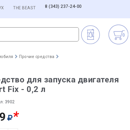
8 (343) 237-24-00
VX
THE BEAST
0
мобиля
Прочие средства
дство для запуска двигателя
rt Fix - 0,2 л
л:
3902
*
9