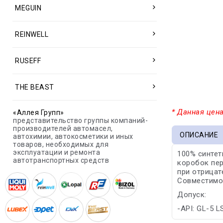
MEGUIN
REINWELL
RUSEFF
THE BEAST
* Данная цена
«Аллея Групп»
представительство группы компаний-
производителей автомасел,
ОПИСАНИЕ
автохимии, автокосметики и иных
товаров, необходимых для
эксплуатации и ремонта
100% синтет
автотранспортных средств
коробок пер
при отрицат
Совместимо
Допуск:
-API: GL-5 L