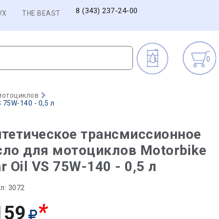
8 (343) 237-24-00
VX
THE BEAST
0
мотоциклов
75W-140 - 0,5 л
тетическое трансмиссионное
ло для мотоциклов Motorbike
r Oil VS 75W-140 - 0,5 л
л:
3072
*
159