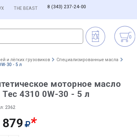
8 (343) 237-24-00
VX
THE BEAST
0
й и лёгких грузовиков
Специализированные масла
W-30 - 5 л
тетическое моторное масло
 Tec 4310 0W-30 - 5 л
л:
2362
*
 879