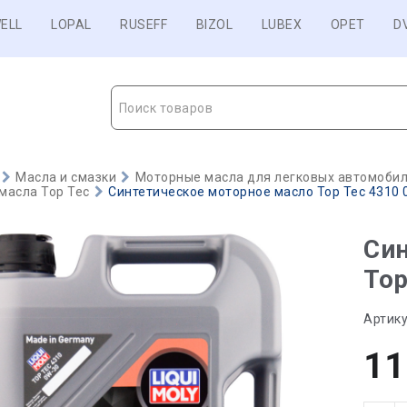
ELL
LOPAL
RUSEFF
BIZOL
LUBEX
OPET
D
Поиск товаров
Масла и смазки
Моторные масла для легковых автомобиле
масла Top Tec
Синтетическое моторное масло Top Tec 4310 0
Син
Top
Артику
11