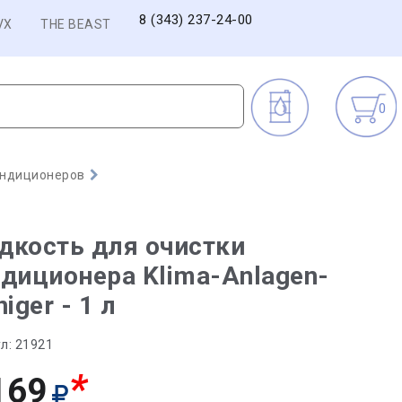
8 (343) 237-24-00
VX
THE BEAST
0
ондиционеров
дкость для очистки
диционера Klima-Anlagen-
niger - 1 л
л:
21921
*
169