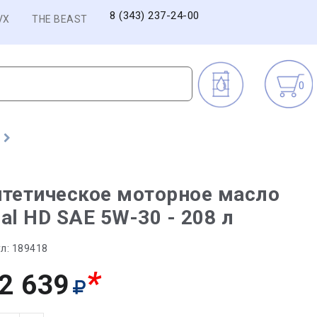
8 (343) 237-24-00
VX
THE BEAST
0
в
тетическое моторное масло
tial HD SAE 5W-30 - 208 л
л:
189418
*
2 639