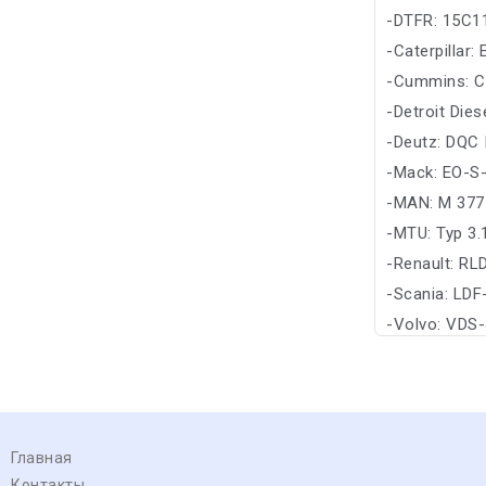
-DTFR: 15C1
-Caterpillar:
-Cummins: C
-Detroit Die
-Deutz: DQC 
-Mack: EO-S-
-MAN: M 377
-MTU: Typ 3.
-Renault: RL
-Scania: LDF
-Volvo: VDS-
Главная
Контакты