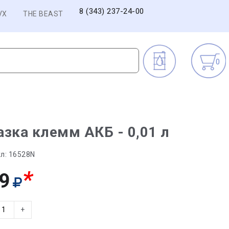
8 (343) 237-24-00
VX
THE BEAST
0
зка клемм АКБ - 0,01 л
л:
16528N
*
9
+