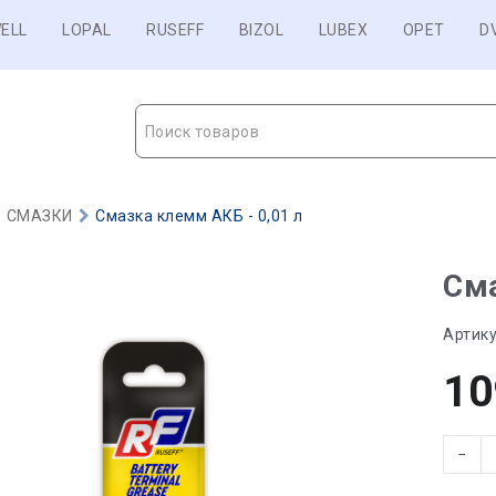
ELL
LOPAL
RUSEFF
BIZOL
LUBEX
OPET
D
Поиск товаров
СМАЗКИ
Смазка клемм АКБ - 0,01 л
Сма
Артику
10
−