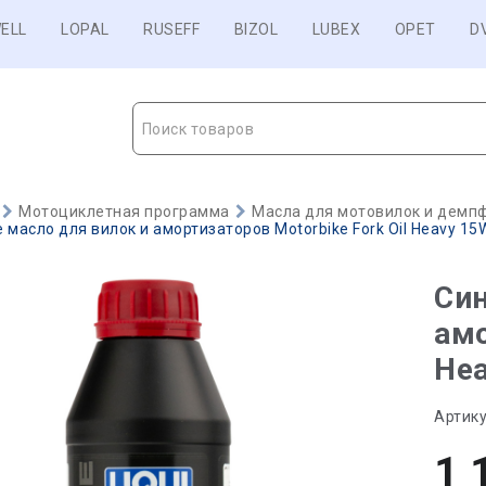
ELL
LOPAL
RUSEFF
BIZOL
LUBEX
OPET
D
Поиск товаров
Мотоциклетная программа
Масла для мотовилок и демп
масло для вилок и амортизаторов Motorbike Fork Oil Heavy 15W 
Син
амо
Hea
Артику
1 