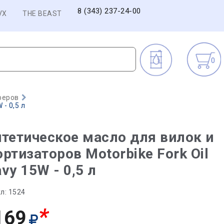
8 (343) 237-24-00
VX
THE BEAST
0
феров
- 0,5 л
тетическое масло для вилок и
ртизаторов Motorbike Fork Oil
vy 15W - 0,5 л
л:
1524
*
169