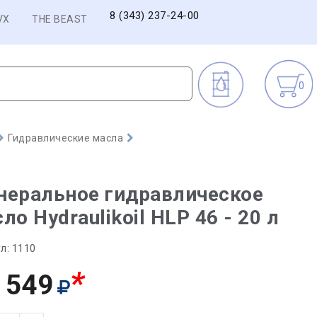
8 (343) 237-24-00
VX
THE BEAST
0
Гидравлические масла
неральное гидравлическое
ло Hydraulikoil HLP 46 - 20 л
л:
1110
*
 549